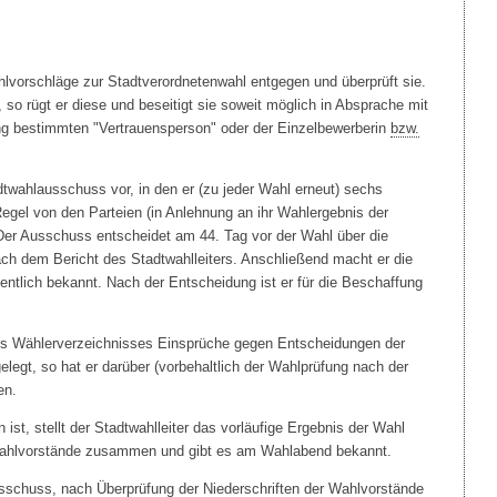
hlvorschläge zur Stadtverordnetenwahl entgegen und überprüft sie.
 so rügt er diese und beseitigt sie soweit möglich in Absprache mit
ung bestimmten "Vertrauensperson" oder der Einzelbewerberin
bzw.
dtwahlausschuss vor, in den er (zu jeder Wahl erneut) sechs
r Regel von den Parteien (in Anlehnung an ihr Wahlergebnis der
Der Ausschuss entscheidet am 44. Tag vor der Wahl über die
ch dem Bericht des Stadtwahlleiters. Anschließend macht er die
ntlich bekannt. Nach der Entscheidung ist er für die Beschaffung
s Wählerverzeichnisses Einsprüche gegen Entscheidungen der
egt, so hat er darüber (vorbehaltlich der Wahlprüfung nach der
en.
t, stellt der Stadtwahlleiter das vorläufige Ergebnis der Wahl
ahlvorstände zusammen und gibt es am Wahlabend bekannt.
ausschuss, nach Überprüfung der Niederschriften der Wahlvorstände