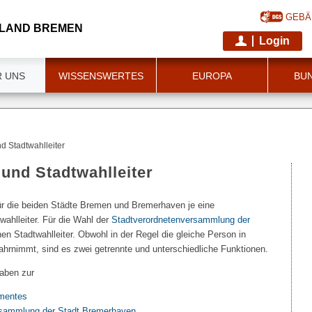
GEBÄ
 LAND BREMEN
Login
R UNS
WISSENSWERTES
EUROPA
BU
nd Stadtwahlleiter
 und Stadtwahlleiter
ür die beiden Städte Bremen und Bremerhaven je eine
wahlleiter. Für die Wahl der
Stadtverordnetenversammlung der
nen Stadtwahlleiter. Obwohl in der Regel die gleiche Person in
hrnimmt, sind es zwei getrennte und unterschiedliche Funktionen.
gaben zur
amentes
rsammlung der Stadt Bremerhaven