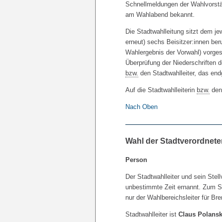
Schnellmeldungen der Wahlvorstä
am Wahlabend bekannt.
Die Stadtwahlleitung sitzt dem je
erneut) sechs Beisitzer:innen beru
Wahlergebnis der Vorwahl) vorge
Überprüfung der Niederschriften d
bzw.
den Stadtwahlleiter, das endg
Auf die Stadtwahlleiterin
bzw.
den 
Nach Oben
Wahl der Stadtverordnet
Person
Der Stadtwahlleiter und sein Ste
unbestimmte Zeit ernannt. Zum S
nur der Wahlbereichsleiter für Bre
Stadtwahlleiter ist
Claus Polans