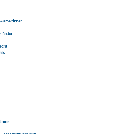
ewerber:innen
sländer
echt
hts
stimme