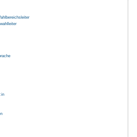
ahlbereichsleiter
wahlleiter
prache
:in
en