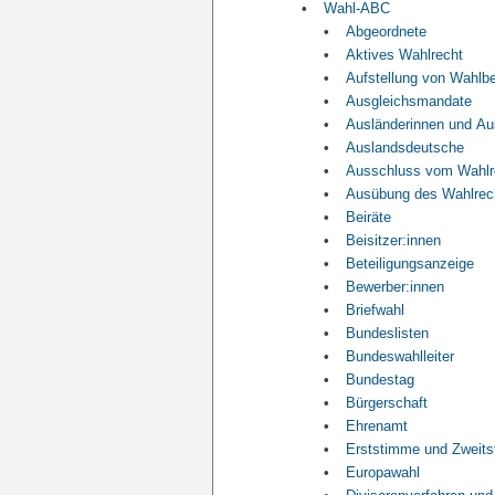
Wahl-ABC
Abgeordnete
Aktives Wahlrecht
Aufstellung von Wahlb
Ausgleichsmandate
Ausländerinnen und Au
Auslandsdeutsche
Ausschluss vom Wahlr
Ausübung des Wahlrec
Beiräte
Beisitzer:innen
Beteiligungsanzeige
Bewerber:innen
Briefwahl
Bundeslisten
Bundeswahlleiter
Bundestag
Bürgerschaft
Ehrenamt
Erststimme und Zweit
Europawahl