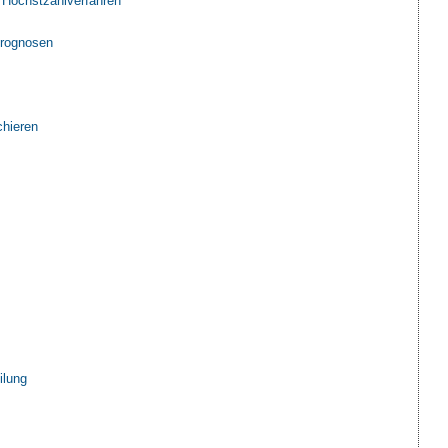
 Höchstzahlverfahren
rognosen
hieren
ilung