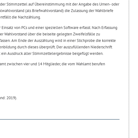
l der Stimmzettel auf Übereinstimmung mit der Angabe des Urnen- oder
hlwahlvorstand (als Briefwahlvorstand) die Zulassung der Wahlbriefe
ntfällt die Nachzählung.
Einsatz von PCs und einer speziellen Software erfasst. Nach Erfassung
er Wahlvorstand über die beiseite gelegten Zweifelsfälle zu
fassen. Am Ende der Auszählung wird in einer Stichprobe die korrekte
ildung durch dieses überprüft. Der auszufüllenden Niederschrift
it ein Ausdruck aller Stimmzettelergebnisse beigefügt werden.
amt zwischen vier und 14 Mitglieder, die vom Wahlamt berufen
nd: 2019).