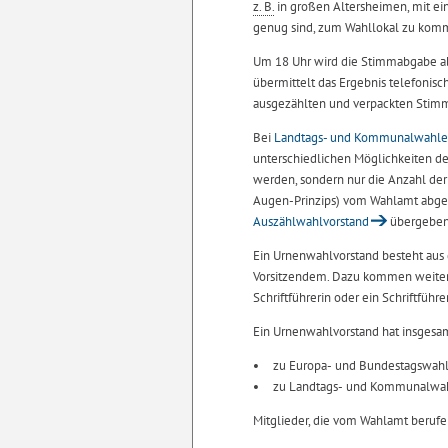
z. B.
in großen Altersheimen, mit ein
genug sind, zum Wahllokal zu kom
Um 18 Uhr wird die Stimmabgabe ab
übermittelt das Ergebnis telefonisch
ausgezählten und verpackten Stim
Bei
Landtags- und Kommunalwahl
unterschiedlichen Möglichkeiten d
werden, sondern nur die Anzahl der
Augen-Prinzips) vom Wahlamt abge
Auszählwahlvorstand
übergeben
Ein Urnenwahlvorstand besteht aus
Vorsitzendem. Dazu kommen weitere 
Schriftführerin oder ein Schriftführ
Ein Urnenwahlvorstand hat insgesa
zu Europa- und Bundestagswahl
zu Landtags- und Kommunalwah
Mitglieder, die vom Wahlamt beruf