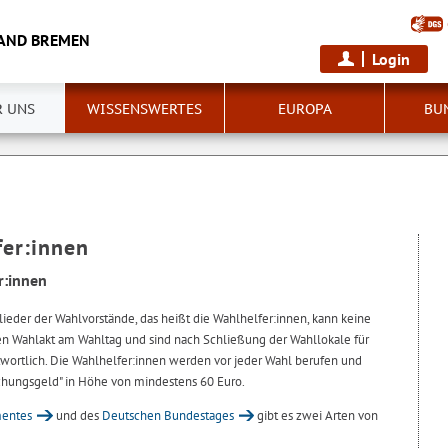
LAND BREMEN
Login
R UNS
WISSENSWERTES
EUROPA
BU
fer:innen
r:innen
ieder der Wahlvorstände, das heißt die Wahlhelfer:innen, kann keine
 den Wahlakt am Wahltag und sind nach Schließung der Wahllokale für
wortlich. Die Wahlhelfer:innen werden vor jeder Wahl berufen und
rischungsgeld" in Höhe von mindestens 60 Euro.
mentes
und des
Deutschen Bundestages
gibt es zwei Arten von