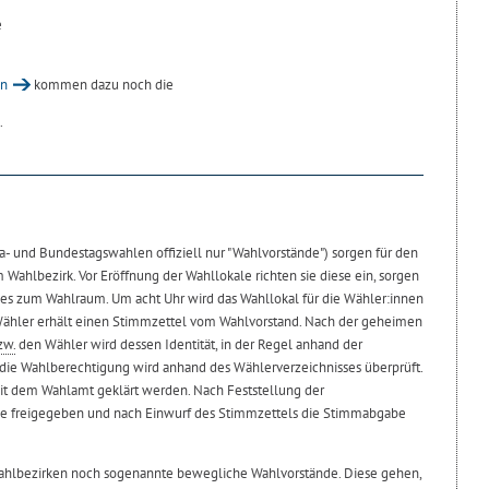
e
en
kommen dazu noch die
.
- und Bundestagswahlen offiziell nur "Wahlvorstände") sorgen für den
 Wahlbezirk. Vor Eröffnung der Wahllokale richten sie diese ein, sorgen
es zum Wahlraum. Um acht Uhr wird das Wahllokal für die Wähler:innen
 Wähler erhält einen Stimmzettel vom Wahlvorstand. Nach der geheimen
zw.
den Wähler wird dessen Identität, in der Regel anhand der
, die Wahlberechtigung wird anhand des Wählerverzeichnisses überprüft.
it dem Wahlamt geklärt werden. Nach Feststellung der
e freigegeben und nach Einwurf des Stimmzettels die Stimmabgabe
 Wahlbezirken noch sogenannte bewegliche Wahlvorstände. Diese gehen,