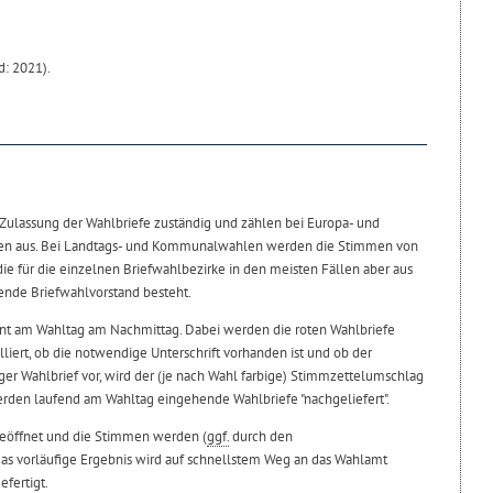
d: 2021).
 Zulassung der Wahlbriefe zuständig und zählen bei Europa- und
en aus. Bei Landtags- und Kommunalwahlen werden die Stimmen von
 die für die einzelnen Briefwahlbezirke in den meisten Fällen aber aus
ende Briefwahlvorstand besteht.
nnt am Wahltag am Nachmittag. Dabei werden die roten Wahlbriefe
liert, ob die notwendige Unterschrift vorhanden ist und ob der
tiger Wahlbrief vor, wird der (je nach Wahl farbige) Stimmzettelumschlag
rden laufend am Wahltag eingehende Wahlbriefe "nachgeliefert".
geöffnet und die Stimmen werden (
ggf.
durch den
as vorläufige Ergebnis wird auf schnellstem Weg an das Wahlamt
efertigt.